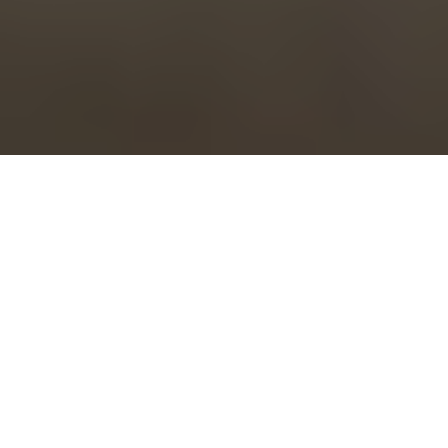
Si bien hoy en día es común encontrarnos con
este término o con estas personas que llevan
la vida soñada de muchos «El poder viajar y
trabajar», te puede pasar como a mí que en un
principio lo veía algo utópico, ya que
consideraba que se requería de mucho dinero
para poder costear con los gastos que lleva